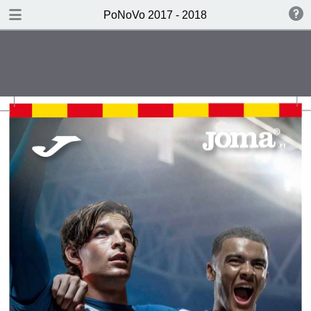
DOWNLOAD
PoNoVo 2017 - 2018
Ponovo kausikirja 2017 - 2018.pdf
44.5 MB
TABLE OF CONTENTS
PoNoVo - kausikirja 2017-2018 -
etusivu
PoNoVo 2017 - 2018 - kotiottelut -
s. 3
Uusi kausi, uudet kujeet! - s. 8
Edustusjoukkueen kapteenin
mietteitä... Oskari Kangas - s. 10
Edustusjoukkueen pelaajaesittelyt -