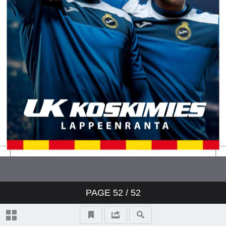
s. 14 - 20
PoNoVon kannattajajäsenkortin
edut - s. 22
Pontuksen Nouseva Voima ry - s.
23
PoNoVo A - s. 24
PoNoVo B-juniorit 2017-2018 - s.
26
Edustusjoukkue kaudella 2017 -
2018 - s. 28-29
PAGE
52
/ 52
PoNoVo C2 - s. 32