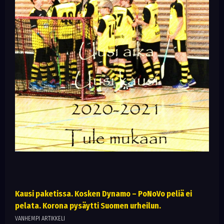
Kausi paketissa. Kosken Dynamo – PoNoVo peliä ei
pelata. Korona pysäytti Suomen urheilun.
VANHEMPI ARTIKKELI