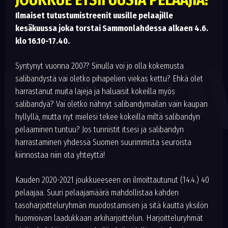
JOUKKUE ETSII UUSIA PELAAJIA!
Ilmaiset tutustumistreenit uusille pelaajille
kesäkuussa joka torstai Sammonlahdessa alkaen 4.6.
klo 16.10-17.40.
PONO
Syntynyt vuonna 2007? Sinulla voi jo olla kokemusta
salibandystä vai oletko pihapelien viekas kettu? Ehkä olet
harrastanut muita lajeja ja haluaisit kokeilla myös
salibandyä? Vai oletko nähnyt salibandymailan vain kaupan
hyllyllä, mutta nyt mielesi tekee kokeilla miltä salibandyn
pelaaminen tuntuu? Jos tunnistit itsesi ja salibandyn
harrastaminen yhdessä Suomen suurimmista seuroista
kiinnostaa niin ota yhteyttä!
Kauden 2020-2021 joukkueeseen on ilmoittautunut (14.4.) 40
pelaajaa. Suuri pelaajamäärä mahdollistaa kahden
tasoharjoitteluryhmän muodostamisen ja sitä kautta yksilön
huomioivan laadukkaan arkiharjoittelun. Harjoitteluryhmät