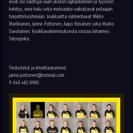
eivät ole lukittuja vaan yksilön lajitaidollinen ja fyysisen
kehitys, oma halu sekä motivaatio vaikuttavat pelaajan
harjoitteluryhmään. Joukkuetta valmentavat Mikko
Markkanen, Janne Pottonen, Aapo Räsänen sekä Marko
Savolainen. Fysiikkavalmennuksesta vastaa Johannes
Talonpoika.
Tiedustelut ja ilmoittautumiset:
janne.pottonen@hotmail.com
P. 040 482 8980