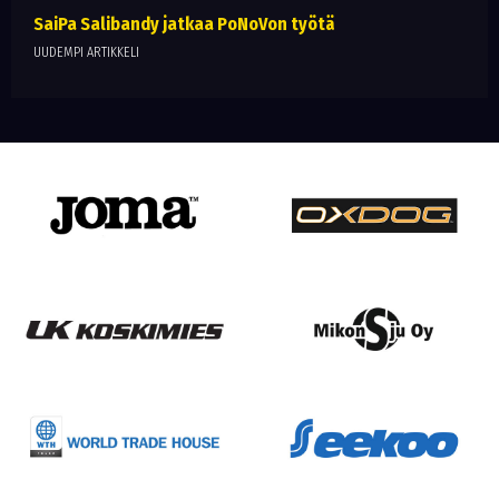
SaiPa Salibandy jatkaa PoNoVon työtä
UUDEMPI ARTIKKELI