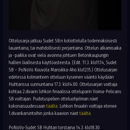
Ottelusarja jatkuu Sudet SB:n kotiottelulla todennäköisesti
lauantaina, tai mahdollisesti perjantaina. Ottelun alkamisaika
ja -paikka ovat vielä avoinna johtuen Betonikaupungin
hallien liiallisesta käyttöasteesta. (Edit. 11.3. klo11.14, Sudet
SB – PoNoVo Kouvola Mansikka-Aho klo12.15.) Ottelusarjan
edetessä kolmanteen otteluun kyseinen vääntö käydään
Huhtarissa sunnuntaina 17.3. klo14.00. Ottelusarjan voittaja
kohtaa 2.divarin lohkon finaalissa otteluparin Voima-Pelicans
SB voittajan. Pudotuspelien otteluohjelman näet
kokonaisuudessaan
täältä
. Lohkon finaalin voittaja etenee
1.divarikarsintoihin jonka kaavion näet
täältä
.
PoNoVo-Sudet SB Huhtari torstaina 14.3. klo18.30