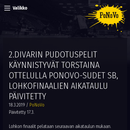
Valikko
2.DIVARIN PUDOTUSPELIT
KÄYNNISTYVÄT TORSTAINA
OTTELULLA PONOVO-SUDET SB,
LOHKOFINAALIEN AIKATAULU
PÄIVITETTY
18.3.2019
/
PoNoVo
Päivitetty 17.3.
Lohkon finaalit pelataan seuraavan aikataulun mukaan.