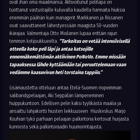
ovat ihan oma maailmansa. Aktivoitunut pelitapa on
tuottanut vastustajille kuluvalla kaudella harmaita hiuksia
enemmän päähän kuin managerit Markkanen ja Rissanen
ovat saavuttaneet lähestyessään maagista 50-vuoden
ikärajaa. Valmentaja Otto Moilanen lupaa erittäin rajun
temmon kotijoukkueelta.
”Tarkoitus on vetää intensiivisellä
otteella koko peli läpi ja antaa katsojille
ennennäkemättömän aktiivinen PoNoVo. Emme missään
tapauksessa lähde kyttäämään tai peruuttelemaan vaan
vedämme kaasuvivun heti torstaina tappiin.”
Lisämaustetta otteluun antaa Etelä-Suomen nopeimman
salibandypelaajan, Aki Seppälän lämpeneminen
huippukuntoon. Edellisen pelin kaksi tyylikästä maalia ja
ansaittu lahjakortti hiusten leikkuuseen Hiuskeskus Marjo
Kouhian tykö parhaan pelaajan palkintona kertovat hurjasta
kunnosta sekä palkintoraadin huumorintajusta.