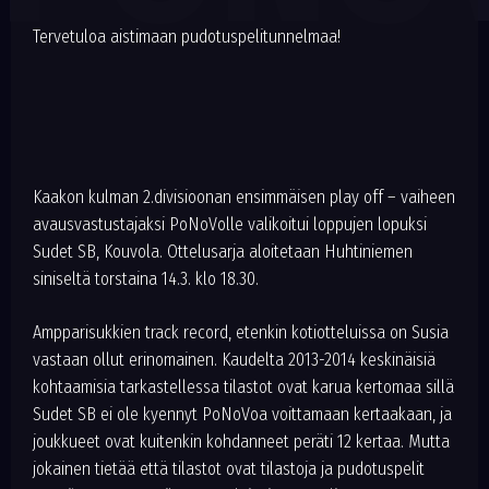
Tervetuloa aistimaan pudotuspelitunnelmaa!
Kaakon kulman 2.divisioonan ensimmäisen play off – vaiheen
avausvastustajaksi PoNoVolle valikoitui loppujen lopuksi
Sudet SB, Kouvola. Ottelusarja aloitetaan Huhtiniemen
siniseltä torstaina 14.3. klo 18.30.
Ampparisukkien track record, etenkin kotiotteluissa on Susia
vastaan ollut erinomainen. Kaudelta 2013-2014 keskinäisiä
kohtaamisia tarkastellessa tilastot ovat karua kertomaa sillä
Sudet SB ei ole kyennyt PoNoVoa voittamaan kertaakaan, ja
joukkueet ovat kuitenkin kohdanneet peräti 12 kertaa. Mutta
jokainen tietää että tilastot ovat tilastoja ja pudotuspelit