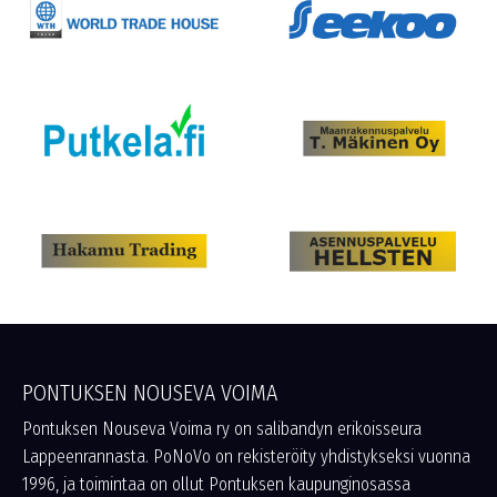
PONTUKSEN NOUSEVA VOIMA
Pontuksen Nouseva Voima ry on salibandyn erikoisseura
Lappeenrannasta. PoNoVo on rekisteröity yhdistykseksi vuonna
1996, ja toimintaa on ollut Pontuksen kaupunginosassa