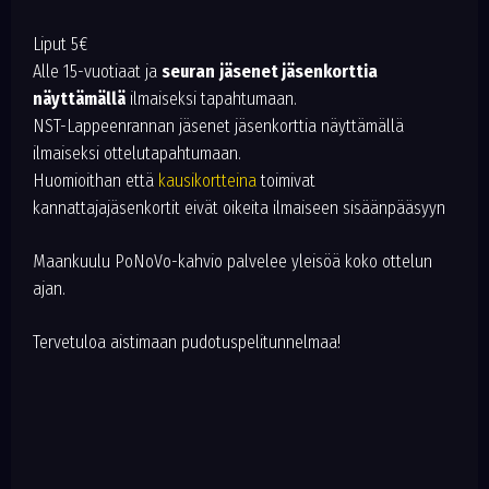
Liput 5€
Alle 15-vuotiaat ja
seuran
jäsenet jäsenkorttia
näyttämällä
ilmaiseksi tapahtumaan.
NST-Lappeenrannan jäsenet jäsenkorttia näyttämällä
ilmaiseksi ottelutapahtumaan.
Huomioithan että
kausikortteina
toimivat
kannattajajäsenkortit eivät oikeita ilmaiseen sisäänpääsyyn
Maankuulu PoNoVo-kahvio palvelee yleisöä koko ottelun
ajan.
Tervetuloa aistimaan pudotuspelitunnelmaa!