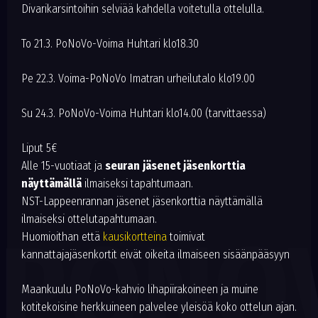
Divarikarsintoihin selviää kahdella voitetulla ottelulla.
To 21.3. PoNoVo-Voima Huhtari klo18.30
Pe 22.3. Voima-PoNoVo Imatran urheilutalo klo19.00
Su 24.3. PoNoVo-Voima Huhtari klo14.00 (tarvittaessa)
Liput 5€
Alle 15-vuotiaat ja
seuran
jäsenet jäsenkorttia
näyttämällä
ilmaiseksi tapahtumaan.
NST-Lappeenrannan jäsenet jäsenkorttia näyttämällä
ilmaiseksi ottelutapahtumaan.
PONO
Huomioithan että
kausikortteina
toimivat
kannattajajäsenkortit eivät oikeita ilmaiseen sisäänpääsyyn
Maankuulu PoNoVo-kahvio lihapiirakoineen ja muine
kotitekoisine herkkuineen palvelee yleisöä koko ottelun ajan.