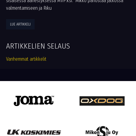
sisäisessä äänestyksessä MVP:ksi. Mikko panostaa jatkossa
valmentamiseen ja Riku
LUE ARTIKKELI
ARTIKKELIEN SELAUS
Vanhemmat artikkelit