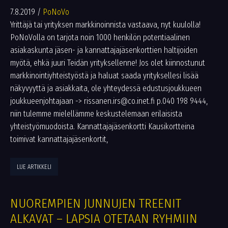
7.8.2019
/
PoNoVo
Yrittäjä tai yrityksen markkinoinnista vastaava, nyt kuulolla!
PoNoVolla on tarjota noin 1000 henkilön potentiaalinen
asiakaskunta jäsen- ja kannattajajäsenkorttien haltijoiden
myötä, ehkä juuri Teidän yrityksellenne! Jos olet kiinnostunut
markkinointiyhteistyöstä ja haluat saada yrityksellesi lisää
näkyvyyttä ja asiakkaita, ole yhteydessä edustusjoukkueen
joukkueenjohtajaan -> rissanen.irs@co.inet.fi p.040 198 9444,
niin tulemme mielellämme keskustelemaan erilaisista
yhteistyömuodoista. Kannattajajäsenkortti Kausikortteina
toimivat kannattajajäsenkortit,
LUE ARTIKKELI
NUOREMPIEN JUNNUJEN TREENIT
ALKAVAT – LAPSIA OTETAAN RYHMIIN