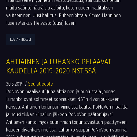
Hallitukselle myönnettiin vastuuvapaus, samalla käsiteltiin
muita sääntömääräisiä asioita, kuten uuden hallituksen
valitseminen. Uusi hallitus: Puheenjohtaja Kimmo Hanninen
Jäsen Markus Helvasto (uusi) Jäsen
LUE ARTIKKELI
AHTIAINEN JA LUHANKO PELAAVAT
KAUDELLA 2019-2020 NST:SSÄ
30.5.2019
/
Seuratiedote
PoNoVon maalivahti Juha Ahtiainen ja puolustaja Joonas
Luhanko ovat solmineet sopimukset NST:n divarijoukkueen
kanssa. Ahtiainen torjui pari viimeistä kautta PoNoVon maalilla
ja nousi tiukan kilpailun jälkeen PoNoVon päätorjujaksi.
Ahtiainen kantoi myös suurimman torjuntavastuun päättyneen
kauden divarikarsinnoissa. Luhanko saapui PoNoVoon vuonna