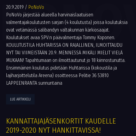
PONO
20.9.2019
/
PoNoVo
PoNoVo järjestää alueella harvinaislaatuisen
valmentajakoulutusten sarjan (4 koulutusta) joissa koulutuksia
ovat vetämässä salibandyn valtakunnan kärkiosaajat.
Koulutukset avaa SPV:n päävalmentaja Tommy Koponen.
KOULUTUSTILA HUHTARISSA ON RAJALLINEN, ILMOITTAUDU
NYT TAI VIIMEISTÄÄN 20.9. MENNESSÄ MIKÄLI MIELIT VIELÄ
MUKAAN! Tapahtumaan on ilmoittautunut jo 18 kiinnostunutta.
Ensimmäinen koulutus pidetään Huhtarissa (kokoustila ja
lajiharjoittelutila Areena) osoitteessa Pelitie 36 53810
LAPPEENRANTA sunnuntaina
LUE ARTIKKELI
KANNATTAJAJÄSENKORTIT KAUDELLE
2019-2020 NYT HANKITTAVISSA!