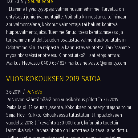
12.6.2019
/
Seuratiedote
Etsimme hyviä tyyppejä valmennustiimeihimme. Tarvetta on
erityisesti juniorivalmentajille. Voit olla kiinnostunut toimimaan
apuvalmentajana, kokenut valmentaja tai haluat kehittyä
huippuvalmentajaksi. Tuemme Sinua itsesi kehittämisessä ja
tarjoamme mahdollisuuden osallistua valmentajakoulutuksiin.
Odotamme sinulta reipasta ja kannustavaa otetta. Tarkistamme
myös rikosrekisteriotteesi. Kiinnostuitko? Lisätietoja antaa:
Markus Helvasto 0400 657 827 markus.helvasto@enerity.com
VUOSIKOKOUKSEN 2019 SATOA
3.6.2019
/
PoNoVo
PoNoVon sääntömääräinen vuosikokous pidettiin 3.6.2019.
Paikalla oli 12 seuran jäsentä. Kokouksen puheenjohtajana toimi
Seija Hovi-Kuikko. Kokouksessa tutustuttiin tilinpäätökseen
vuodelta 2018 (liikevaihto 250 000 eur), kirjanpito todettiin
lainmukaiseksi ja varainhoito on luotettavalla tavalla hoidettu.