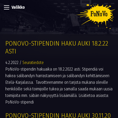
Valikko
PONOVO-STIPENDIN HAKU AUKI 18.2.22
ASTI
4.2.2022
/
Seuratiedote
PoNoVo-stipendin hakuaika on 18.2.2022 asti. Stipendiä voi
hakea salibandyn harrastamiseen ja salibandyn kehittämiseen
Etelä-Karjalassa. Tavoitteenamme on tarjota mukana oleville
henkilöille sekä toimijoille tukea ja samalla saada mukaan uusia
toimijoita mm. säbän näkyvyyttä lisäämällä. Lisätietoa asiasta:
PoNoVo-stipendi
PONOVO-STIPENDIN HAKU AUKI 30.11.20