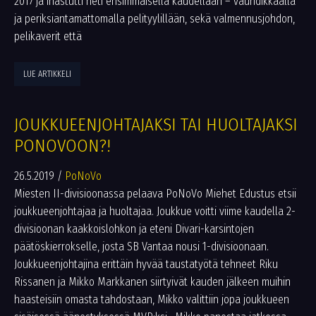
2017 ja ihastutti heti ensimmäisellä kaudellaan – vauhdikkaalla
ja periksiantamattomalla pelityylillään, sekä valmennusjohdon,
pelikaverit että
LUE ARTIKKELI
JOUKKUEENJOHTAJAKSI TAI HUOLTAJAKSI
PONOVOON?!
26.5.2019
/
PoNoVo
Miesten II-divisioonassa pelaava PoNoVo Miehet Edustus etsii
joukkueenjohtajaa ja huoltajaa. Joukkue voitti viime kaudella 2-
divisioonan kaakkoislohkon ja eteni Divari-karsintojen
päätöskierrokselle, josta SB Vantaa nousi 1-divisioonaan.
Joukkueenjohtajina erittäin hyvää taustatyötä tehneet Riku
Rissanen ja Mikko Markkanen siirtyivät kauden jälkeen muihin
haasteisiin omasta tahdostaan, Mikko valittiin jopa joukkueen